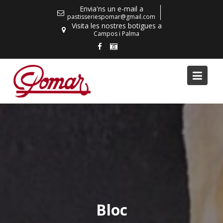
Skip
Envia'ns un e-mail a
to
pastisseriespomar@gmail.com
Visita les nostres botigues a
content
Campos i Palma
Bloc