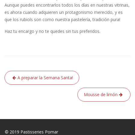
Aunque puedes encontrarlos todos los días en nuestras vitrinas,
es ahora cuando adquieren un protagonismo merecido, y es
que los rubiols son como nuestra pastelería, tradición pura!
Haz tu encargo y no te quedes sin tus preferidos.
Navegación
A preparar la Semana Santa!
de
entradas
Mousse de limón
© 2019 Pastisseries Pomar