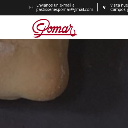
Skip
Envianos un e-mail a
Visita nu
pastisseriespomar@gmail.com
Campos 
to
content