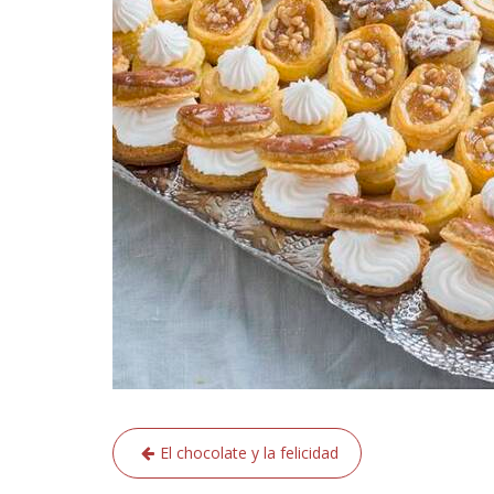
Navegación
El chocolate y la felicidad
de