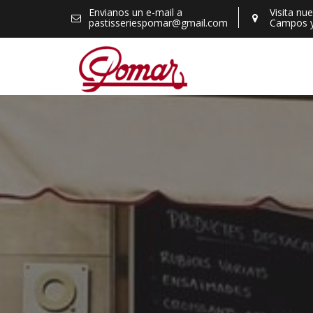
Skip
Envianos un e-mail a
Visita nu
pastisseriespomar@gmail.com
Campos 
to
content