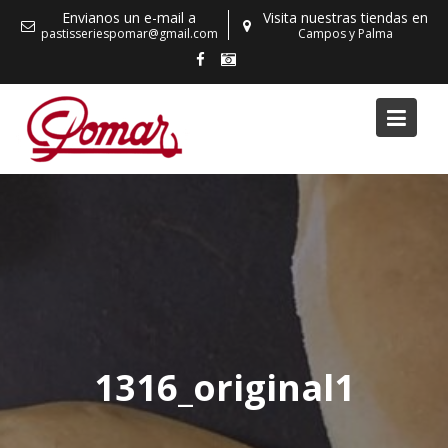
Skip
Envianos un e-mail a
Visita nuestras tiendas en
to
pastisseriespomar@gmail.com
Campos y Palma
content
1316_original1