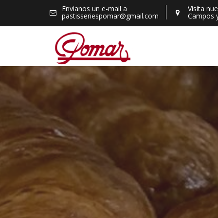
Skip
Envianos un e-mail a
Visita nu
pastisseriespomar@gmail.com
Campos 
to
content